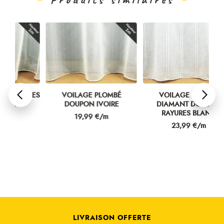
RES
VOILAGE PLOMBÉ
VOILAGE PLOMBÉ
VO
DOUPON IVOIRE
DIAMANT DOUBLES
RAYURES BLANC
Prix
19,99 €/m
Prix
23,99 €/m
LIVRAISON OFFERTE