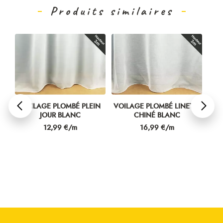
Produits similaires
OMBÉ PLEIN
VOILAGE PLOMBÉ LINETTE
VOILAGE PLOMBÉ
BLANC
CHINÉ BLANC
DOUPION BLANC
Prix
Prix
9 €/m
16,99 €/m
19,99 €/m