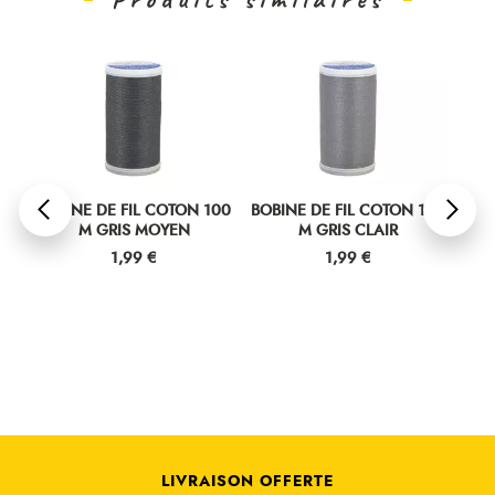
00
BOBINE DE FIL COTON 100
BOBINE DE FIL COTON 100
BOBI
M GRIS MOYEN
M GRIS CLAIR
Prix
Prix
1,99 €
1,99 €
LIVRAISON OFFERTE