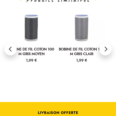
00
BOBINE DE FIL COTON 100
BOBINE DE FIL COTON 100
BOB
M GRIS MOYEN
M GRIS CLAIR
Prix
Prix
1,99 €
1,99 €
LIVRAISON OFFERTE