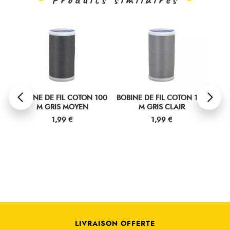
00
BOBINE DE FIL COTON 100
BOBINE DE FIL COTON 100
BOB
M GRIS MOYEN
M GRIS CLAIR
Prix
Prix
1,99 €
1,99 €
LIVRAISON OFFERTE