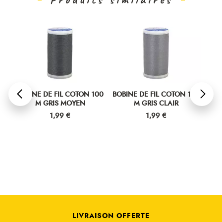
00
BOBINE DE FIL COTON 100
BOBINE DE FIL COTON 100
BOB
M GRIS MOYEN
M GRIS CLAIR
Prix
Prix
1,99 €
1,99 €
LIVRAISON OFFERTE