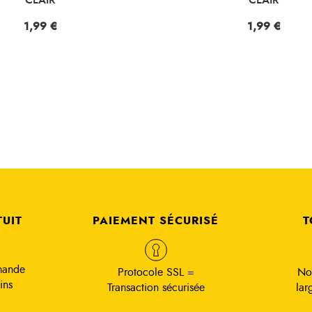
Prix
1,99 €
Prix
1,99 €
TUIT
PAIEMENT SÉCURISÉ
T
mande
Protocole SSL =
No
ins
Transaction sécurisée
lar