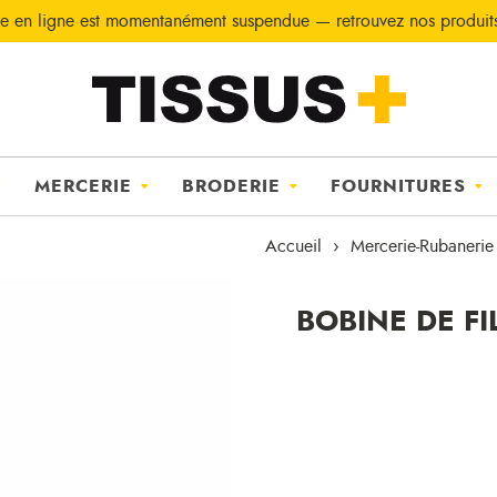
e en ligne est momentanément suspendue — retrouvez nos produi
MERCERIE
BRODERIE
FOURNITURES
Accueil
Mercerie-Rubanerie
BOBINE DE FI