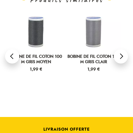
00
BOBINE DE FIL COTON 100
BOBINE DE FIL COTON 100
BOB
M GRIS MOYEN
M GRIS CLAIR
Prix
Prix
1,99 €
1,99 €
LIVRAISON OFFERTE