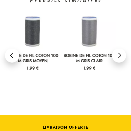
OTON 100
BOBINE DE FIL COTON 100
BOBINE DE FIL COTON 10
YEN
M GRIS CLAIR
M BLEU CLAIR
Prix
Prix
1,99 €
1,99 €
LIVRAISON OFFERTE