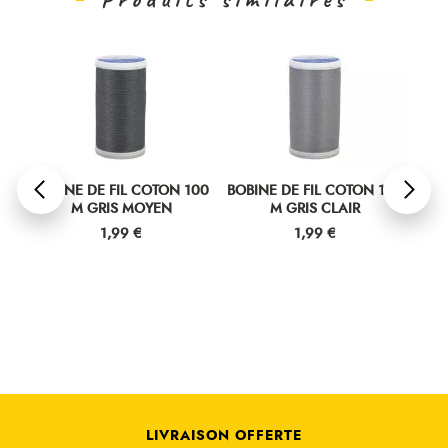
00
BOBINE DE FIL COTON 100
BOBINE DE FIL COTON 100
BOB
M GRIS MOYEN
M GRIS CLAIR
Prix
Prix
1,99 €
1,99 €
LIVRAISON OFFERTE