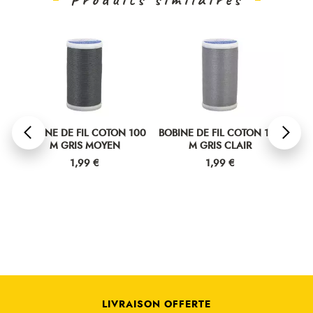
00
BOBINE DE FIL COTON 100
BOBINE DE FIL COTON 100
BOB
M GRIS MOYEN
M GRIS CLAIR
Prix
Prix
1,99 €
1,99 €
LIVRAISON OFFERTE