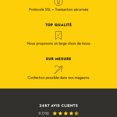
Protocole SSL = Transaction sécurisée
TOP QUALITÉ
Nous proposons un large choix de tissus
SUR MESURE
Confection possible dans nos magasins
2487 AVIS CLIENTS
9.7/10