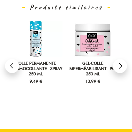
Produits similaires
 PERMANENTE
GEL-COLLE
NETTOYANT COLLE 
LLANTE - SPRAY
IMPERMÉABILISANT - POT
250 ML
250 ML
250 ML
Prix
9,49 €
Prix
Prix
9,49 €
13,99 €