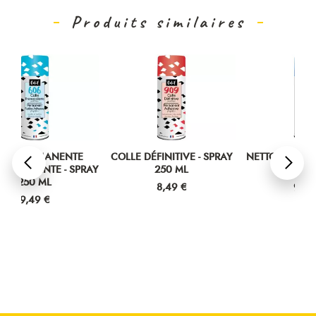
Produits similaires
COLLE DÉFINITIVE - SPRAY
NETTOYANT COLLE - SPRAY
NET
RAY
250 ML
250 ML
Prix
Prix
8,49 €
9,49 €