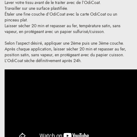
Laver votre tissu avant de le traiter avec de l’OdiCoat.
Travailler sur une surface plastifiée.
Étaler une fine couche d’OdiCoat avec la carte OdiCoat ou un
pinceau plat.
Laisser sécher 20 min et repasser au fer, température satin, sans
vapeur, en protégeant avec un papier sulfurisé/cuisson.
Selon l’aspect désiré, appliquer une 2ème puis une 3ème couche.
Après chaque application, laisser sécher 20 min et repasser au fer,
position satin, sans vapeur, en protégeant avec du papier cuisson.
L’OdiCoat sèche définitivement après 24h.