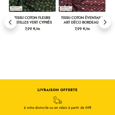
LS
TISSU COTON FLEURS
TISSU COTON ÉVENTAILS
TI
E
PISTILLES VERT CYPRÈS
ART DÉCO BORDEAUX
Prix
Prix
7,99 €/m
7,99 €/m
LIVRAISON OFFERTE
à votre domicile ou en relais à partir de 69€