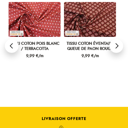
TISSU COTON POIS BLANC
TISSU COTON ÉVENTAILS
T
/ TERRACOTTA
QUEUE DE PAON ROUGE
PI
Prix
Prix
9,99 €/m
9,99 €/m
LIVRAISON OFFERTE