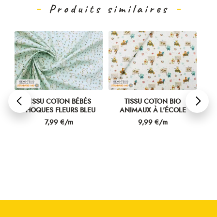
Produits similaires
S
TISSU COTON BÉBÉS
TISSU COTON BIO
TI
PHOQUES FLEURS BLEU
ANIMAUX À L'ÉCOLE
Prix
Prix
7,99 €/m
9,99 €/m