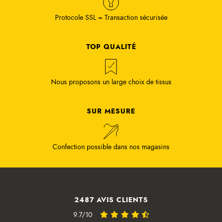
Protocole SSL = Transaction sécurisée
TOP QUALITÉ
Nous proposons un large choix de tissus
SUR MESURE
Confection possible dans nos magasins
2487 AVIS CLIENTS
9.7/10