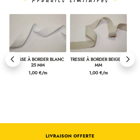
25
TRESSE À BORDER BLANC
TRESSE À BORDER BEIGE 25
25 MM
MM
BÂ
Prix
Prix
1,00 €/m
1,00 €/m
LIVRAISON OFFERTE