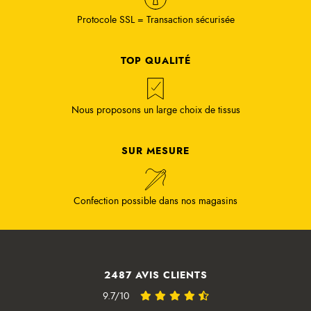
Protocole SSL = Transaction sécurisée
TOP QUALITÉ
Nous proposons un large choix de tissus
SUR MESURE
Confection possible dans nos magasins
2487 AVIS CLIENTS
9.7/10