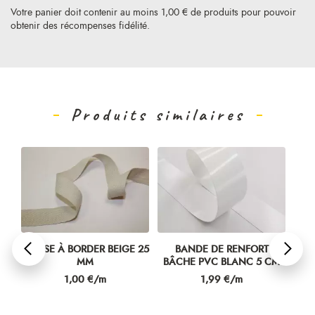
Votre panier doit contenir au moins 1,00 € de produits pour pouvoir
obtenir des récompenses fidélité.
Produits similaires
NC
TRESSE À BORDER BEIGE 25
BANDE DE RENFORT
MM
BÂCHE PVC BLANC 5 CM
S
Prix
Prix
1,00 €/m
1,99 €/m