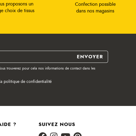
us proposons un
Confection possible
ge choix de tissus
dans nos magasins
ous trouverez pour cela nos informations de contact dans les
la politique de confidentialité
AIDE ?
SUIVEZ NOUS