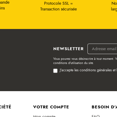
mande
Protocole SSL =
No
ins
Transaction sécurisée
lar
NEWSLETTER
Vous pouvez vous désinscrire à tout moment. V
conditions d'utilisation du site.
J'accepte les conditions générales et 
CIÉTÉ
VOTRE COMPTE
BESOIN D'
Mon compte
FAQ