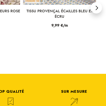
LEURS ROSE
TISSU PROVENÇAL ÉCAILLES BLEU ET
TI
ÉCRU
Prix
9,99 €/m
OP QUALITÉ
SUR MESURE