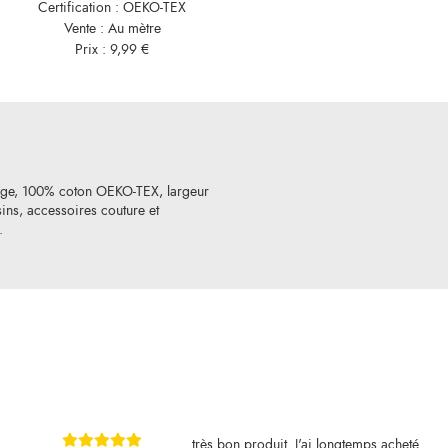
Certification : OEKO-TEX
Vente : Au mètre
Prix : 9,99 €
ouge, 100% coton OEKO-TEX, largeur
ins, accessoires couture et
.
très bon produit. J'ai longtemps acheté