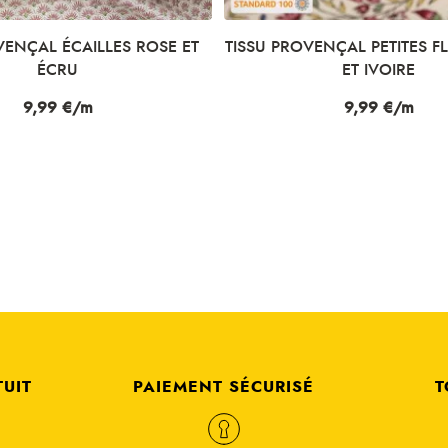
VENÇAL ÉCAILLES ROSE ET
TISSU PROVENÇAL PETITES F
ÉCRU
ET IVOIRE
Prix
9,99 €/m
Prix
9,99 €/m
TUIT
PAIEMENT SÉCURISÉ
T