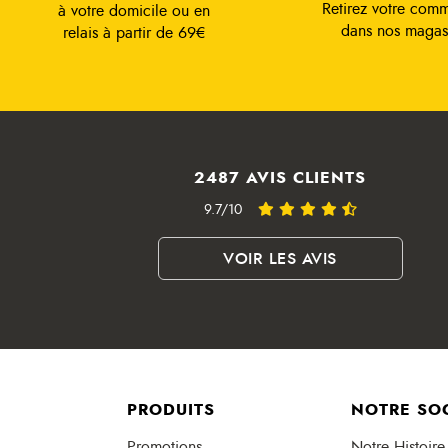
Retirez votre com
à votre domicile ou en
dans nos magas
relais à partir de 69€
2487 AVIS CLIENTS
9.7/10
VOIR LES AVIS
PRODUITS
NOTRE SO
Promotions
Notre Histoire