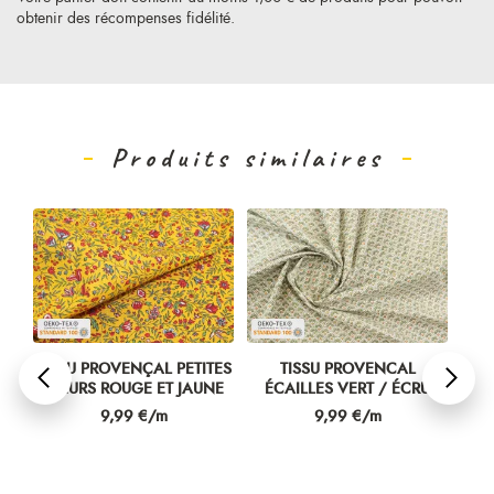
obtenir des récompenses fidélité.
Produits similaires
TES
TISSU PROVENÇAL PETITES
TISSU PROVENCAL
FLEURS ROUGE ET JAUNE
ÉCAILLES VERT / ÉCRU
ÉC
Prix
Prix
9,99 €/m
9,99 €/m