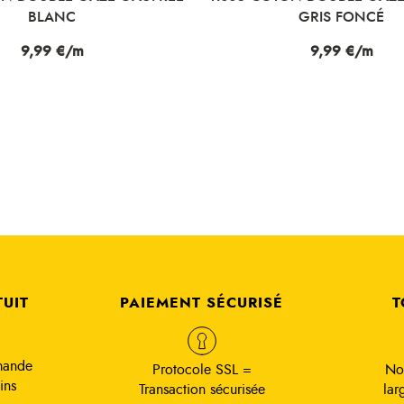
GRIS FONCÉ
NOIR
Prix
9,99 €/m
Prix
9,99 €/m
TUIT
PAIEMENT SÉCURISÉ
T
mande
Protocole SSL =
No
ins
Transaction sécurisée
lar