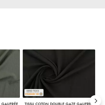
E GAUFRÉE
TISSU COTON DOUBLE GAZE GAUFRÉE
TI