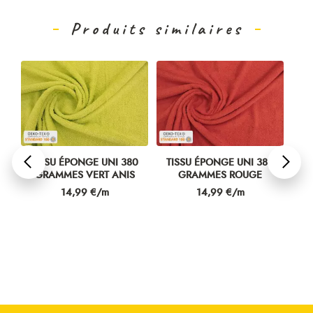
Produits similaires
0
TISSU ÉPONGE UNI 380
TISSU ÉPONGE UNI 380
TI
GRAMMES VERT ANIS
GRAMMES ROUGE
Prix
Prix
14,99 €/m
14,99 €/m