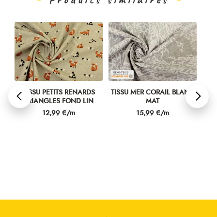
GE
TISSU PETITS RENARDS
TISSU MER CORAIL BLANC
TI
TRIANGLES FOND LIN
MAT
Prix
Prix
12,99 €/m
15,99 €/m