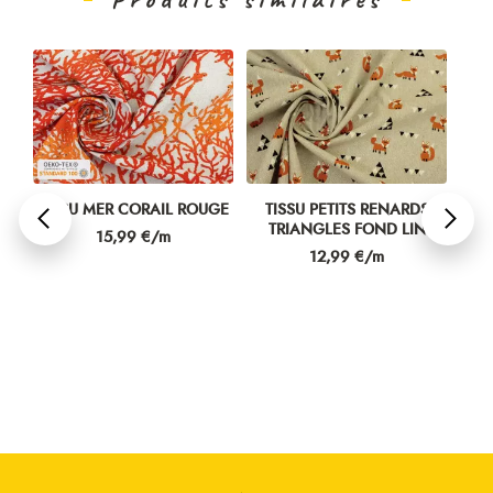
N
TISSU MER CORAIL ROUGE
TISSU PETITS RENARDS
TIS
TRIANGLES FOND LIN
Prix
15,99 €/m
Prix
12,99 €/m