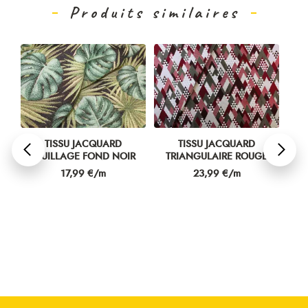
Produits similaires
TISSU JACQUARD
TISSU JACQUARD
S
FEUILLAGE FOND NOIR
TRIANGULAIRE ROUGE
GÉ
Prix
Prix
17,99 €/m
23,99 €/m