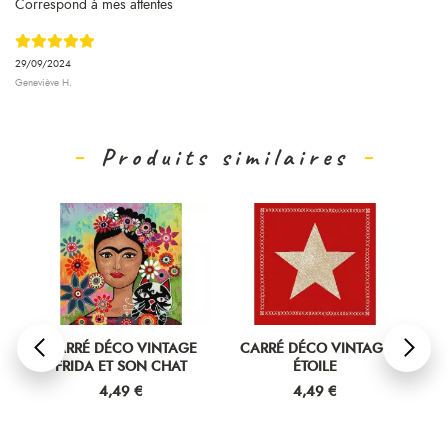
Correspond à mes attentes
29/09/2024
Geneviève H.
Produits similaires
E
CARRÉ DÉCO VINTAGE
CARRÉ DÉCO VINTAGE
C
FRIDA ET SON CHAT
ÉTOILE
VOI
Prix
Prix
4,49 €
4,49 €