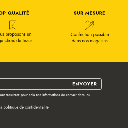
OP QUALITÉ
SUR MESURE
us proposons un
Confection possible
ge choix de tissus
dans nos magasins
ous trouverez pour cela nos informations de contact dans les
la politique de confidentialité