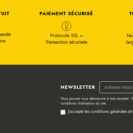
TUIT
PAIEMENT SÉCURISÉ
T
mande
Protocole SSL =
No
ins
Transaction sécurisée
lar
NEWSLETTER
Vous pouvez vous désinscrire à tout moment. V
conditions d'utilisation du site.
J'accepte les conditions générales et 