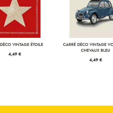
VINTAGE ÉTOILE
CARRÉ DÉCO VINTAGE VOITURE
CHEVAUX BLEU
x
,49 €
Prix
4,49 €