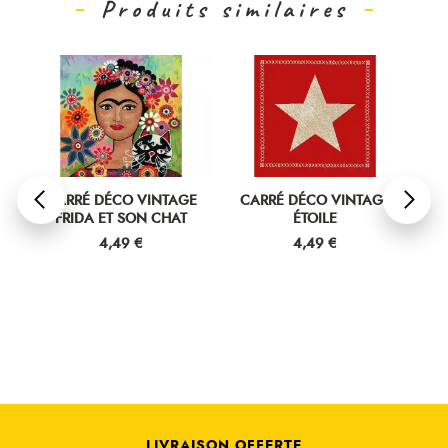
Produits similaires
INTAGE
CARRÉ DÉCO VINTAGE
CARRÉ DÉCO VINTAGE
 CHAT
ÉTOILE
VOITURE 2 CHEVAUX BLEU
Prix
Prix
4,49 €
4,49 €
LIVRAISON OFFERTE