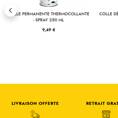
LANTE
COLLE DÉFINITIVE - SPRAY 250 ML
GEL-CO
Prix
8,49 €
LIVRAISON OFFERTE
RETRAIT GRA