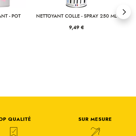
RAY 250 ML
NETTOYANT COLLE - SPRAY 125 ML
Prix
6,99 €
OP QUALITÉ
SUR MESURE