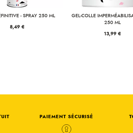
LLE IMPERMÉABILISANT - POT
NETTOYANT COLLE - SP
250 ML
Prix
9,49 €
Prix
13,99 €
TUIT
PAIEMENT SÉCURISÉ
T