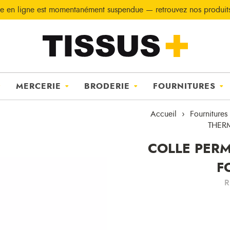
e en ligne est momentanément suspendue — retrouvez nos produi
MERCERIE
BRODERIE
FOURNITURES
Accueil
Fournitures
THER
COLLE PER
F
R