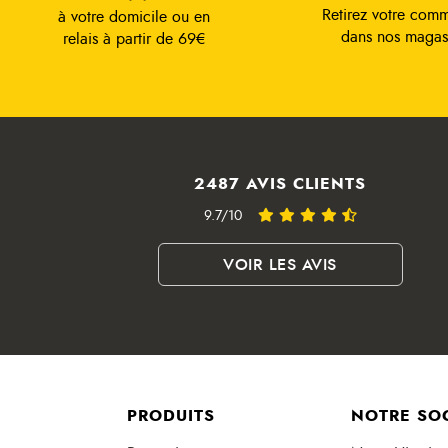
Retirez votre com
à votre domicile ou en
dans nos magas
relais à partir de 69€
2487 AVIS CLIENTS
9.7/10
VOIR LES AVIS
PRODUITS
NOTRE SO