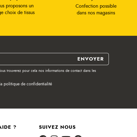
us proposons un
Confection possible
ge choix de tissus
dans nos magasins
ous trouverez pour cela nos informations de contact dans les
la politique de confidentialité
AIDE ?
SUIVEZ NOUS