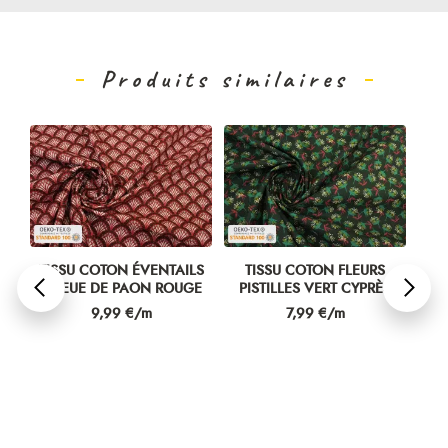
Produits similaires
NC
TISSU COTON ÉVENTAILS
TISSU COTON FLEURS
TI
QUEUE DE PAON ROUGE
PISTILLES VERT CYPRÈS
A
Prix
Prix
9,99 €/m
7,99 €/m