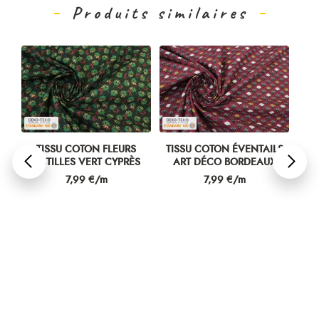
Produits similaires
LS
TISSU COTON FLEURS
TISSU COTON ÉVENTAILS
TI
E
PISTILLES VERT CYPRÈS
ART DÉCO BORDEAUX
Prix
Prix
7,99 €/m
7,99 €/m