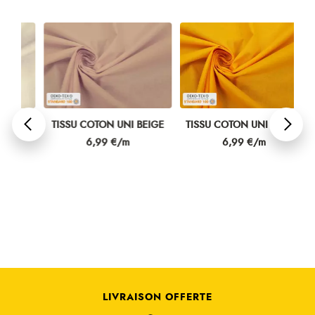
TISSU COTON UNI BEIGE
TISSU COTON UNI SOLEIL
TI
Prix
Prix
6,99 €/m
6,99 €/m
LIVRAISON OFFERTE