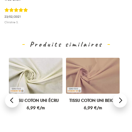
23/02/2021
Christine S.
Produits similaires
SU COTON UNI ÉCRU
TISSU COTON UNI BEIGE
TISSU COTON 
Prix
Prix
Prix
6,99 €/m
6,99 €/m
6,99 