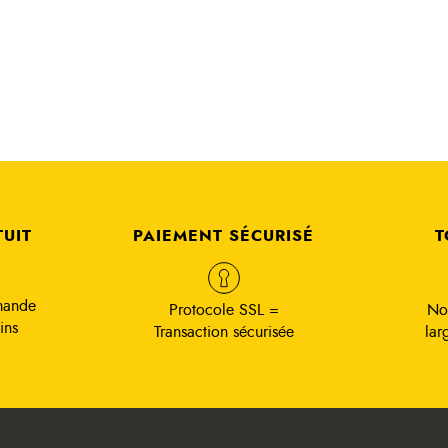
TUIT
PAIEMENT SÉCURISÉ
T
mande
Protocole SSL =
No
ins
Transaction sécurisée
lar