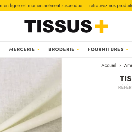
e en ligne est momentanément suspendue — retrouvez nos produi
MERCERIE
BRODERIE
FOURNITURES
Accueil
Ame
TI
RÉFÉ