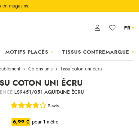
ts
en magasins.
FR
MOTIFS PLACÉS
TISSUS CONTREMARQUE
ublement
Cotons unis
Tissu coton uni écru
SSU COTON UNI ÉCRU
RENCE
LS9451/051 AQUITAINE ÉCRU
2 avis
6,99 €
pour 1 mètre