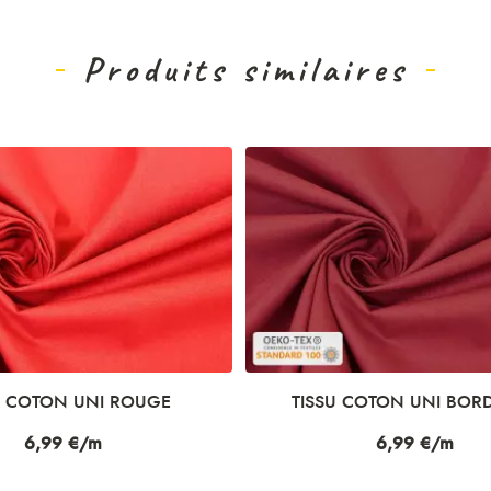
Produits similaires
U COTON UNI ROUGE
TISSU COTON UNI BOR
Prix
6,99 €/m
Prix
6,99 €/m