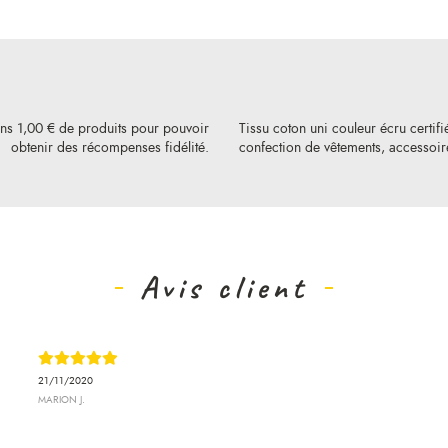
ins 1,00 € de produits pour pouvoir
Tissu coton uni couleur écru certif
obtenir des récompenses fidélité.
confection de vêtements, accessoires
Avis client
21/11/2020
MARION J.