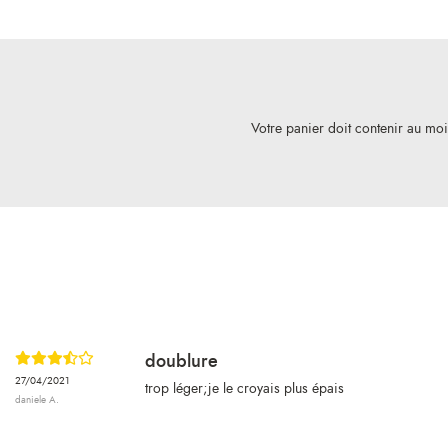
Votre panier doit contenir au mo
doublure
27/04/2021
trop léger;je le croyais plus épais
daniele A.