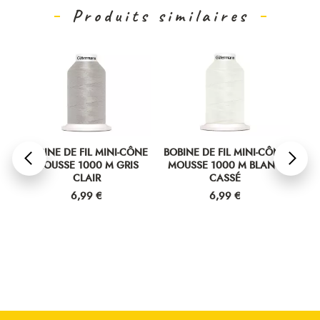
Produits similaires
NE
BOBINE DE FIL MINI-CÔNE
BOBINE DE FIL MINI-CÔNE
BOB
R
MOUSSE 1000 M GRIS
MOUSSE 1000 M BLANC
M
CLAIR
CASSÉ
Prix
Prix
6,99 €
6,99 €