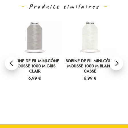
Produits similaires
E
BOBINE DE FIL MINI-CÔNE
BOBINE DE FIL MINI-CÔNE
BOBI
MOUSSE 1000 M GRIS
MOUSSE 1000 M BLANC
MO
CLAIR
CASSÉ
Prix
Prix
6,99 €
6,99 €