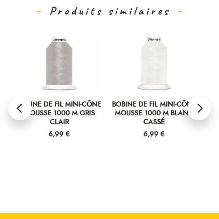
Produits similaires
NE DE FIL MINI-CÔNE
BOBINE DE FIL MINI-CÔNE
BOBINE DE FI
USSE 1000 M GRIS
MOUSSE 1000 M BLANC
MOUSSE 100
CLAIR
CASSÉ
TER
Prix
Prix
Prix
6,99 €
6,99 €
6,99