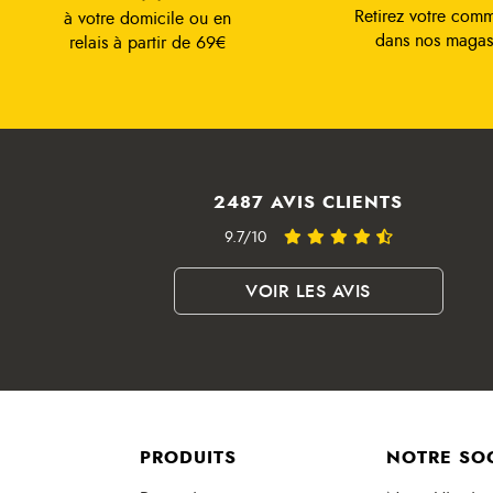
Retirez votre com
à votre domicile ou en
dans nos magas
relais à partir de 69€
2487 AVIS CLIENTS
9.7/10
VOIR LES AVIS
PRODUITS
NOTRE SO