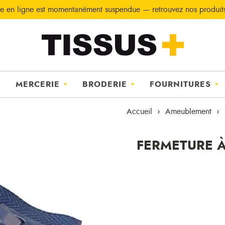
e en ligne est momentanément suspendue — retrouvez nos produi
MERCERIE
BRODERIE
FOURNITURES
Accueil
Ameublement
FERMETURE À