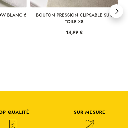
W BLANC 6
BOUTON PRESSION CLIPSABLE SUR
K
TOILE X8
Prix
14,99 €
OP QUALITÉ
SUR MESURE