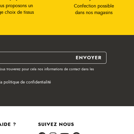
us proposons un
Confection possible
ge choix de tissus
dans nos magasins
ous trouverez pour cela nos informations de contact dans les
la politique de confidentialité
AIDE ?
SUIVEZ NOUS