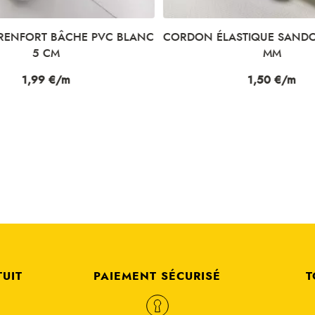
ENFORT BÂCHE PVC BLANC
CORDON ÉLASTIQUE SANDO
5 CM
MM
Prix
1,99 €/m
Prix
1,50 €/m
TUIT
PAIEMENT SÉCURISÉ
T