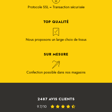
Protocole SSL = Transaction sécurisée
TOP QUALITÉ
Nous proposons un large choix de tissus
SUR MESURE
Confection possible dans nos magasins
2487 AVIS CLIENTS
9.7/10