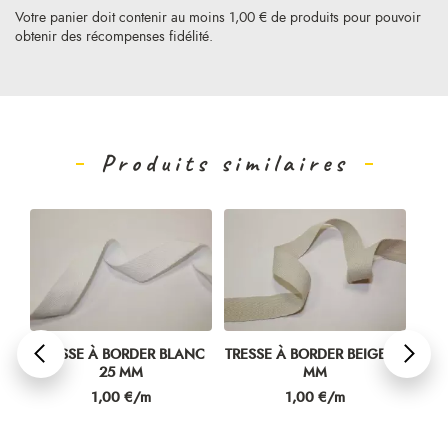
Votre panier doit contenir au moins 1,00 € de produits pour pouvoir
obtenir des récompenses fidélité.
Produits similaires
ER BLANC
TRESSE À BORDER BEIGE 25
BANDE DE RENFORT
M
MM
BÂCHE PVC BLANC 5 C
Prix
Prix
/m
1,00 €/m
1,99 €/m