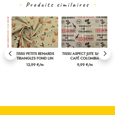
Produits similaires
GE
TISSU PETITS RENARDS
TISSU ASPECT JUTE SAC DE
TIS
TRIANGLES FOND LIN
CAFÉ COLOMBIA
Prix
Prix
12,99 €/m
9,99 €/m