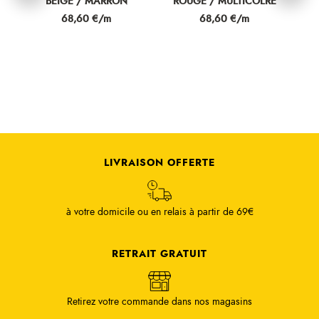
IGE / MARRON
ROUGE / MULTICOLRE
MULTICOL
Prix
Prix
Prix
68,60 €/m
68,60 €/m
68,60 €
LIVRAISON OFFERTE
à votre domicile ou en relais à partir de 69€
RETRAIT GRATUIT
Retirez votre commande dans nos magasins