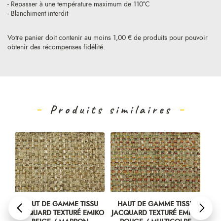
- Repasser à une température maximum de 110°C
- Blanchiment interdit
Votre panier doit contenir au moins 1,00 € de produits pour pouvoir
obtenir des récompenses fidélité.
Produits similaires
DE GAMME TISSU
HAUT DE GAMME TISSU
HAUT DE GAMM
RD TEXTURÉ EMIKO
JACQUARD TEXTURÉ EMIKO
JACQUARD TEXTU