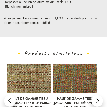
- Repasser à une température maximum de 110°C
- Blanchiment interdit
Votre panier doit contenir au moins 1,00 € de produits pour pouvoir
obtenir des récompenses fidélité.
Produits similaires
U
HAUT DE GAMME TISSU
HAUT DE GAMME TISSU
HA
IKO
JACQUARD TEXTURÉ EMIKO
JACQUARD TEXTURÉ EMIKO
JAC