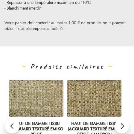
- Repasser à une température maximum de 110°C
- Blanchiment interdit
Votre panier doit contenir au moins 1,00 € de produits pour pouvoir
obtenir des récompenses fidélité.
Produits similaires
HAUT DE GAMME TISSU
HAUT DE GAMME TISSU
HAUT DE
ACQUARD TEXTURÉ EMIKO
JACQUARD TEXTURÉ EMIKO
JACQUARD