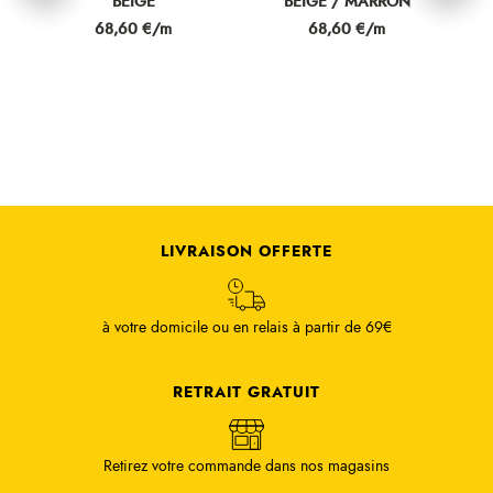
BEIGE
BEIGE / MARRON
ROUGE 
Prix
Prix
Pri
68,60 €/m
68,60 €/m
68
LIVRAISON OFFERTE
à votre domicile ou en relais à partir de 69€
RETRAIT GRATUIT
Retirez votre commande dans nos magasins