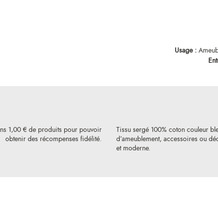
Usage :
Ameuble
Ent
ins 1,00 € de produits pour pouvoir
Tissu sergé 100% coton couleur ble
obtenir des récompenses fidélité.
d’ameublement, accessoires ou déc
et moderne.