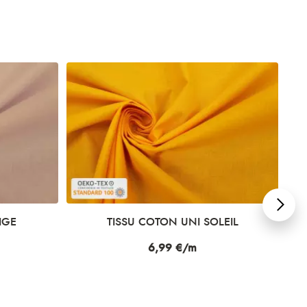
LEIL
TISSU COTON UNI ROUGE
Prix
6,99 €/m