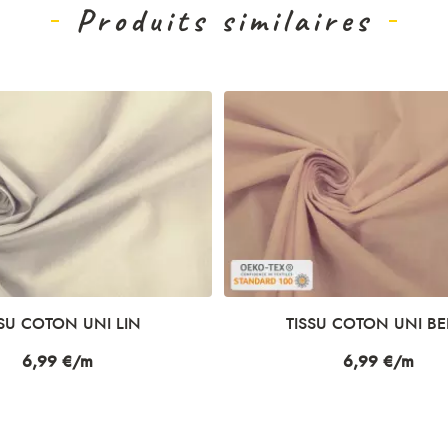
Produits similaires
U COTON UNI BEIGE
TISSU COTON UNI SO
Prix
6,99 €/m
Prix
6,99 €/m