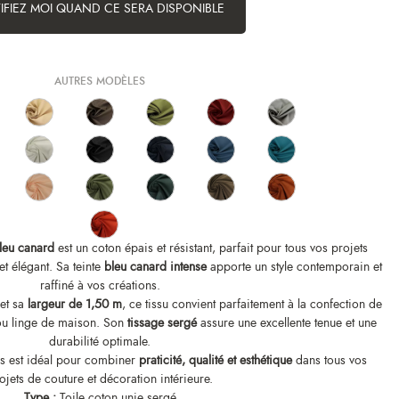
IFIEZ MOI QUAND CE SERA DISPONIBLE
AUTRES MODÈLES
bleu canard
est un coton épais et résistant, parfait pour tous vos projets
et élégant. Sa teinte
bleu canard intense
apporte un style contemporain et
raffiné à vos créations.
et sa
largeur de 1,50 m
, ce tissu convient parfaitement à la confection de
 ou linge de maison. Son
tissage sergé
assure une excellente tenue et une
durabilité optimale.
ais est idéal pour combiner
praticité, qualité et esthétique
dans tous vos
ojets de couture et décoration intérieure.
Type :
Toile coton unie sergé