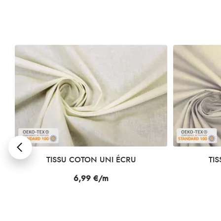
TISSU COTON UNI LIN
TISS
Prix
6,99 €/m