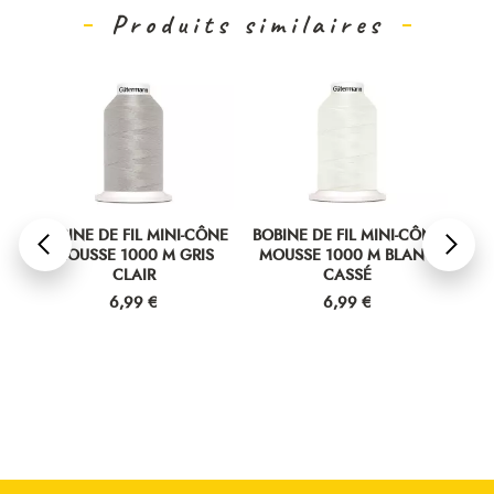
Produits similaires
NE
BOBINE DE FIL MINI-CÔNE
BOBINE DE FIL MINI-CÔNE
BOB
R
MOUSSE 1000 M GRIS
MOUSSE 1000 M BLANC
M
CLAIR
CASSÉ
Prix
Prix
6,99 €
6,99 €