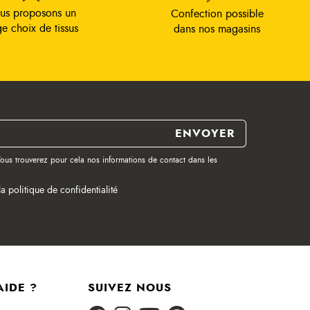
us proposons un
Confection possible
ge choix de tissus
dans nos magasins
ous trouverez pour cela nos informations de contact dans les
la politique de confidentialité
AIDE ?
SUIVEZ NOUS