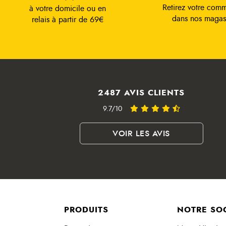
Retirez votre com
à votre domicile ou en
dans nos magas
relais à partir de 69€
2487 AVIS CLIENTS
9.7/10
VOIR LES AVIS
PRODUITS
NOTRE SO