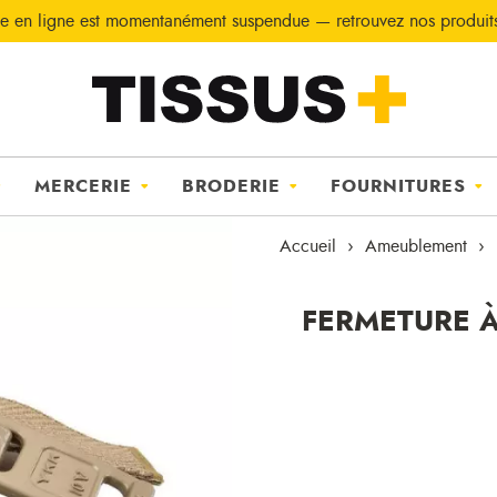
e en ligne est momentanément suspendue — retrouvez nos produi
MERCERIE
BRODERIE
FOURNITURES
Accueil
Ameublement
FERMETURE À