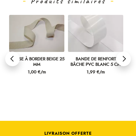
Produits similaires
NC
TRESSE À BORDER BEIGE 25
BANDE DE RENFORT
MM
BÂCHE PVC BLANC 5 CM
S
Prix
Prix
1,00 €/m
1,99 €/m
LIVRAISON OFFERTE