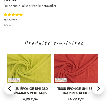
De bonne qualité et Facile à travailler.
09/12/2020
ZOE L.
Produits similaires
0
TISSU ÉPONGE UNI 380
TISSU ÉPONGE UNI 380
TI
GRAMMES VERT ANIS
GRAMMES ROUGE
Prix
Prix
14,99 €/m
14,99 €/m